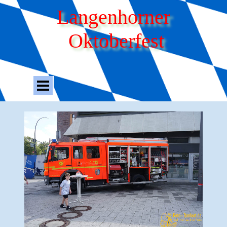
Direkt zum Seiteninhalt
Langenhorner 
Oktoberfest
Menü überspringen